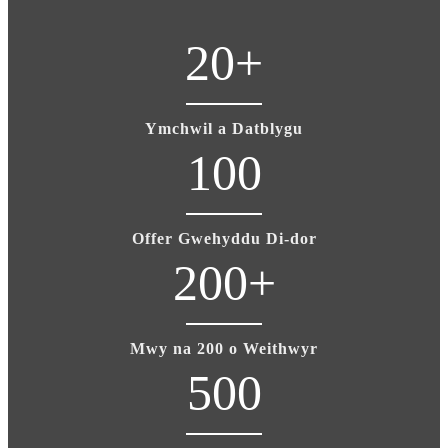
20
+
Ymchwil a Datblygu
100
Offer Gwehyddu Di-dor
200
+
Mwy na 200 o Weithwyr
500