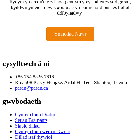
Rydym yn credu'n gryf bod gennym y cystadleurwydd gorau,
byddwn yn eich dewis gorau ac yn bartneriaid busnes hollol
ddibynadwy.
Ymholiad Nawr
cysylltwch â ni
+86 754 8826 7616
Rm. 508 Plasty Hengze, Ardal Hi-Tech Shantou, Tsieina
pasan@pasan.cn
gwybodaeth
Cynhyrchion Di-dor
Setiau Bra-pants
Siapio dillad
Cynhyrchion wedi'u Gwnïo
Dillad isaf rhywiol