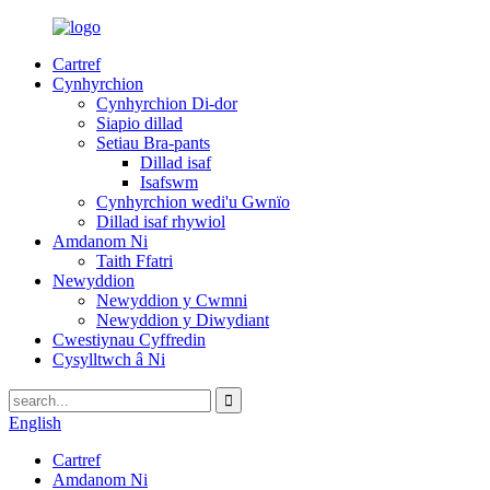
Cartref
Cynhyrchion
Cynhyrchion Di-dor
Siapio dillad
Setiau Bra-pants
Dillad isaf
Isafswm
Cynhyrchion wedi'u Gwnïo
Dillad isaf rhywiol
Amdanom Ni
Taith Ffatri
Newyddion
Newyddion y Cwmni
Newyddion y Diwydiant
Cwestiynau Cyffredin
Cysylltwch â Ni
English
Cartref
Amdanom Ni