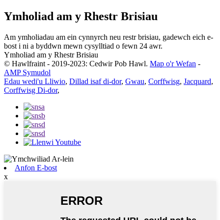
Ymholiad am y Rhestr Brisiau
Am ymholiadau am ein cynnyrch neu restr brisiau, gadewch eich e-
bost i ni a byddwn mewn cysylltiad o fewn 24 awr.
Ymholiad am y Rhestr Brisiau
© Hawlfraint - 2019-2023: Cedwir Pob Hawl.
Map o'r Wefan
-
AMP Symudol
Edau wedi'u Lliwio
,
Dillad isaf di-dor
,
Gwau
,
Corffwisg
,
Jacquard
,
Corffwisg Di-dor
,
Anfon E-bost
x