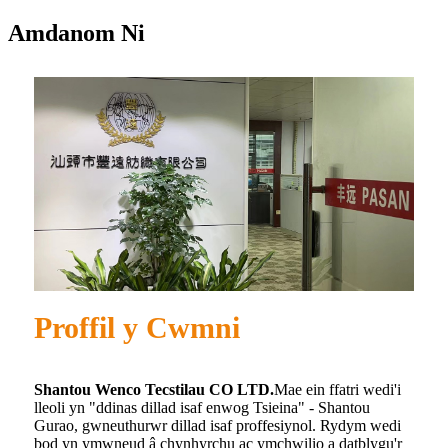
Amdanom Ni
Proffil y Cwmni
Shantou Wenco Tecstilau CO LTD.
Mae ein ffatri wedi'i
lleoli yn "ddinas dillad isaf enwog Tsieina" - Shantou
Gurao, gwneuthurwr dillad isaf proffesiynol. Rydym wedi
bod yn ymwneud â chynhyrchu ac ymchwilio a datblygu'r