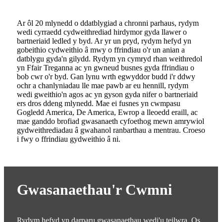
Ar ôl 20 mlynedd o ddatblygiad a chronni parhaus, rydym
wedi cyrraedd cydweithrediad hirdymor gyda llawer o
bartneriaid ledled y byd. Ar yr un pryd, rydym hefyd yn
gobeithio cydweithio â mwy o ffrindiau o'r un anian a
datblygu gyda'n gilydd. Rydym yn cymryd rhan weithredol
yn Ffair Treganna ac yn gwneud busnes gyda ffrindiau o
bob cwr o'r byd. Gan lynu wrth egwyddor budd i'r ddwy
ochr a chanlyniadau lle mae pawb ar eu hennill, rydym
wedi gweithio'n agos ac yn gyson gyda nifer o bartneriaid
ers dros ddeng mlynedd. Mae ei fusnes yn cwmpasu
Gogledd America, De America, Ewrop a lleoedd eraill, ac
mae ganddo brofiad gwasanaeth cyfoethog mewn amrywiol
gydweithrediadau â gwahanol ranbarthau a mentrau. Croeso
i fwy o ffrindiau gydweithio â ni.
Gwasanaethau'r Cwmni
Rydym hefyd yn darparu gwasanaethau wedi'u teilwra. Os