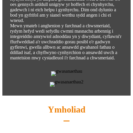
oes gennych arddull unigryw yr hoffech ei chynhyrchu,
gadewch i ni eich helpu i gynhyrchu. Dim ond dylunio a
bod yn gyfrifol am y sianel werthu sydd angen i chi ei
wneud.
Mewn ymateb i anghenion y farchnad a chwsmeriaid,
rydym hefyd wedi sefydlu cwmni masnachu arbennig i
integreiddio amrywiol adnoddau yn y diwydiant, cyflawni'r
ffurfweddiad a'r uwchraddio gorau posibl o'r gadwyn
gyflenwi, gwella allbwn ac ansawdd gwahanol fathau o
ddillad isaf, a chyflwyno cynhyrchion o ansawdd uwch a
manteision mwy cystadleuol i'r farchnad a chwsmeriaid.
Ymholiad