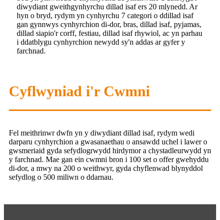
diwydiant gweithgynhyrchu dillad isaf ers 20 mlynedd. Ar
hyn o bryd, rydym yn cynhyrchu 7 categori o ddillad isaf
gan gynnwys cynhyrchion di-dor, bras, dillad isaf, pyjamas,
dillad siapio'r corff, festiau, dillad isaf rhywiol, ac yn parhau
i ddatblygu cynhyrchion newydd sy'n addas ar gyfer y
farchnad.
Cyflwyniad i'r Cwmni
Fel meithrinwr dwfn yn y diwydiant dillad isaf, rydym wedi
darparu cynhyrchion a gwasanaethau o ansawdd uchel i lawer o
gwsmeriaid gyda sefydlogrwydd hirdymor a chystadleurwydd yn
y farchnad. Mae gan ein cwmni bron i 100 set o offer gwehyddu
di-dor, a mwy na 200 o weithwyr, gyda chyflenwad blynyddol
sefydlog o 500 miliwn o ddarnau.