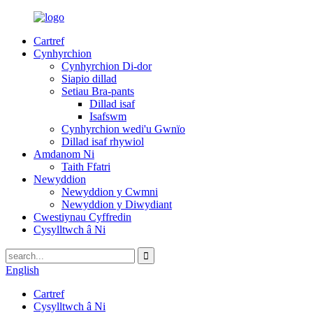
Cartref
Cynhyrchion
Cynhyrchion Di-dor
Siapio dillad
Setiau Bra-pants
Dillad isaf
Isafswm
Cynhyrchion wedi'u Gwnïo
Dillad isaf rhywiol
Amdanom Ni
Taith Ffatri
Newyddion
Newyddion y Cwmni
Newyddion y Diwydiant
Cwestiynau Cyffredin
Cysylltwch â Ni
English
Cartref
Cysylltwch â Ni