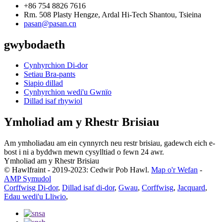
+86 754 8826 7616
Rm. 508 Plasty Hengze, Ardal Hi-Tech Shantou, Tsieina
pasan@pasan.cn
gwybodaeth
Cynhyrchion Di-dor
Setiau Bra-pants
Siapio dillad
Cynhyrchion wedi'u Gwnïo
Dillad isaf rhywiol
Ymholiad am y Rhestr Brisiau
Am ymholiadau am ein cynnyrch neu restr brisiau, gadewch eich e-
bost i ni a byddwn mewn cysylltiad o fewn 24 awr.
Ymholiad am y Rhestr Brisiau
© Hawlfraint - 2019-2023: Cedwir Pob Hawl.
Map o'r Wefan
-
AMP Symudol
Corffwisg Di-dor
,
Dillad isaf di-dor
,
Gwau
,
Corffwisg
,
Jacquard
,
Edau wedi'u Lliwio
,