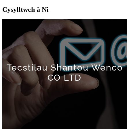
Cysylltwch â Ni
Tecstilau Shantou Wenco
CO LTD