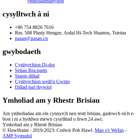
ymholiad
manylion
cysylltwch â ni
+86 754 8826 7616
Rm. 508 Plasty Hengze, Ardal Hi-Tech Shantou, Tsieina
pasan@pasan.cn
gwybodaeth
Cynhyrchion Di-dor
Setiau Bra-pants
Siapio dillad
Cynhyrchion wedi'u Gwnïo
Dillad isaf rhywiol
Ymholiad am y Rhestr Brisiau
Am ymholiadau am ein cynnyrch neu restr brisiau, gadewch eich e-
bost i ni a byddwn mewn cysylltiad o fewn 24 awr.
Ymholiad am y Rhestr Brisiau
© Hawlfraint - 2019-2023: Cedwir Pob Hawl.
Map o'r Wefan
-
AMP Symudol