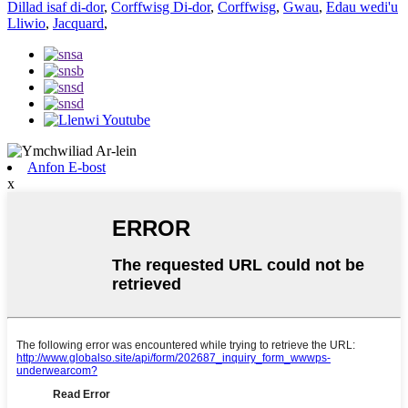
Dillad isaf di-dor
,
Corffwisg Di-dor
,
Corffwisg
,
Gwau
,
Edau wedi'u
Lliwio
,
Jacquard
,
Anfon E-bost
x