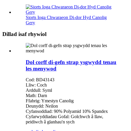
Siorts Ioga Chwaraeon Di-dor Hyd Canolig
Gery
Dillad isaf rhywiol
Dol corff di-gefn strap ysgwydd tenau
les menywod
Cod: BD43143
Lliw: Coch
Arddull: Syml
Math: Darn
Ffabrig: Ymestyn Canolig
Deunydd: Neilon
Cyfansoddiad: 90% Polyamid 10% Spandex
Cyfarwyddiadau Gofal: Golchwch â llaw,
peidiwch â glanhau'n sych