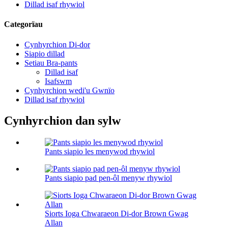
Dillad isaf rhywiol
Categorïau
Cynhyrchion Di-dor
Siapio dillad
Setiau Bra-pants
Dillad isaf
Isafswm
Cynhyrchion wedi'u Gwnïo
Dillad isaf rhywiol
Cynhyrchion dan sylw
Pants siapio les menywod rhywiol
Pants siapio pad pen-ôl menyw rhywiol
Siorts Ioga Chwaraeon Di-dor Brown Gwag
Allan