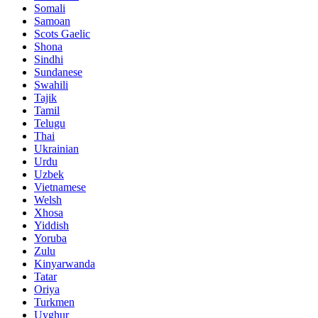
Somali
Samoan
Scots Gaelic
Shona
Sindhi
Sundanese
Swahili
Tajik
Tamil
Telugu
Thai
Ukrainian
Urdu
Uzbek
Vietnamese
Welsh
Xhosa
Yiddish
Yoruba
Zulu
Kinyarwanda
Tatar
Oriya
Turkmen
Uyghur