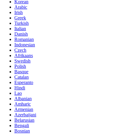
Korean
Arabic
Irish
Greek
Turkish
Italian
Danish
Romanian
Indonesian
Czech
Afrikaans
Swedish
Polish
Basque
Catalan
Esperanto
Hindi
Lao
Albanian
Amharic
Armenian
Azerbaijani
Belarusian
Bengali
Bosnian