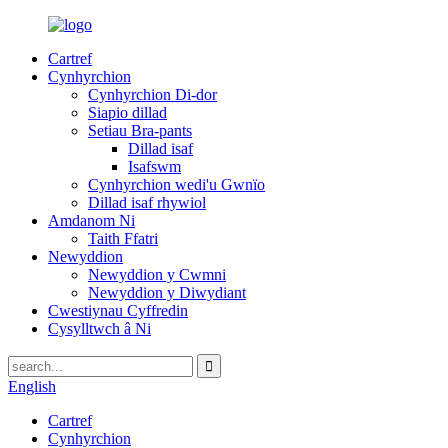
Cartref
Cynhyrchion
Cynhyrchion Di-dor
Siapio dillad
Setiau Bra-pants
Dillad isaf
Isafswm
Cynhyrchion wedi'u Gwnïo
Dillad isaf rhywiol
Amdanom Ni
Taith Ffatri
Newyddion
Newyddion y Cwmni
Newyddion y Diwydiant
Cwestiynau Cyffredin
Cysylltwch â Ni
English
Cartref
Cynhyrchion