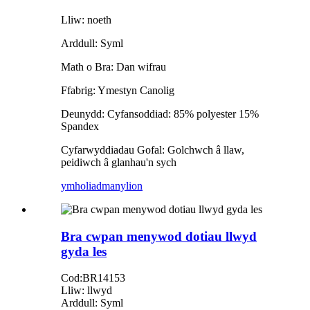
Lliw: noeth
Arddull: Syml
Math o Bra: Dan wifrau
Ffabrig: Ymestyn Canolig
Deunydd: Cyfansoddiad: 85% polyester 15%
Spandex
Cyfarwyddiadau Gofal: Golchwch â llaw,
peidiwch â glanhau'n sych
ymholiad
manylion
Bra cwpan menywod dotiau llwyd
gyda les
Cod:BR14153
Lliw: llwyd
Arddull: Syml