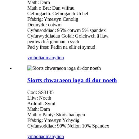
Math: Darn
Math o Bra: Dan wifrau
Cefnogaeth: Cefnogaeth Uchel
Ffabrig: Ymestyn Canolig
Deunydd: cotwm
Cyfansoddiad: 95% cotwm 5% spandex
Cyfarwyddiadau Gofal: Golchwch â llaw,
peidiwch â glanhau'n sych
Pad y frest: Padin na ellir ei symud
ymholiad
manylion
Siorts chwaraeon ioga di-dor noeth
Cod: SS3135
Lliw: Noeth
Arddull: Syml
Math: Darn
Math o Panty: Siorts bachgen
Ffabrig: Ymestyn Ychydig
Cyfansoddiad: 90% Neilon 10% Spandex
ymholiad
manylion