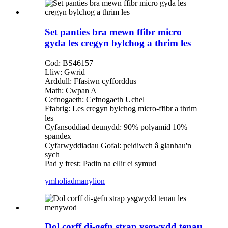
Set panties bra mewn ffibr micro
gyda les cregyn bylchog a thrim les
Cod: BS46157
Lliw: Gwrid
Arddull: Ffasiwn cyfforddus
Math: Cwpan A
Cefnogaeth: Cefnogaeth Uchel
Ffabrig: Les cregyn bylchog micro-ffibr a thrim
les
Cyfansoddiad deunydd: 90% polyamid 10%
spandex
Cyfarwyddiadau Gofal: peidiwch â glanhau'n
sych
Pad y frest: Padin na ellir ei symud
ymholiad
manylion
Dol corff di-gefn strap ysgwydd tenau