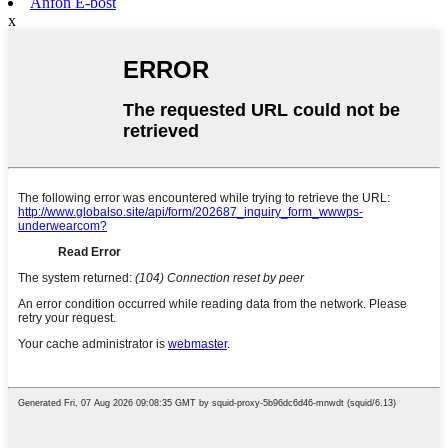
Anfon E-bost
x