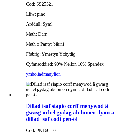
Cod: SS25321
Lliw: pinc
Arddull: Syml
Math: Darn
Math o Panty: bikini
Ffabrig: Ymestyn Ychydig
Cyfansoddiad: 90% Neilon 10% Spandex
ymholiad
manylion
Dillad isaf siapio corff menywod â
gwasg uchel gydag abdomen dynn a
dillad isaf codi pen-ôl
Cod: PN160-10