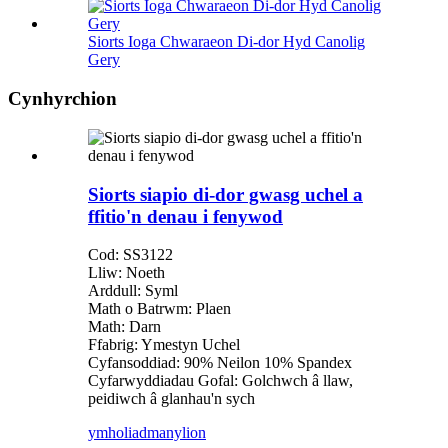
Siorts Ioga Chwaraeon Di-dor Hyd Canolig
Gery
Cynhyrchion
Siorts siapio di-dor gwasg uchel a
ffitio'n denau i fenywod
Cod: SS3122
Lliw: Noeth
Arddull: Syml
Math o Batrwm: Plaen
Math: Darn
Ffabrig: Ymestyn Uchel
Cyfansoddiad: 90% Neilon 10% Spandex
Cyfarwyddiadau Gofal: Golchwch â llaw,
peidiwch â glanhau'n sych
ymholiad
manylion