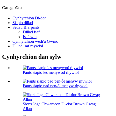
Categorïau
Cynhyrchion Di-dor
Siapio dillad
Setiau Bra-pants
Dillad isaf
Isafswm
Cynhyrchion wedi'u Gwnïo
Dillad isaf rhywiol
Cynhyrchion dan sylw
Pants siapio les menywod rhywiol
Pants siapio pad pen-ôl menyw rhywiol
Siorts Ioga Chwaraeon Di-dor Brown Gwag
Allan