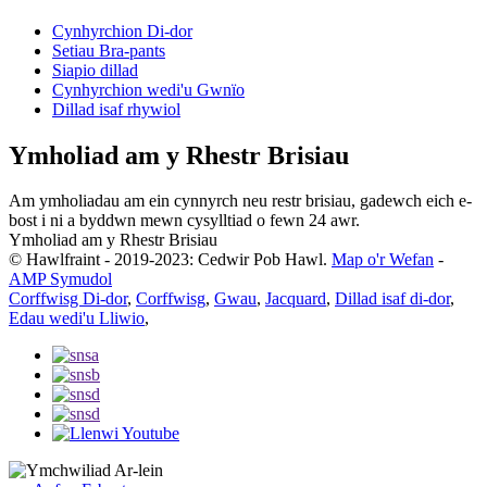
Cynhyrchion Di-dor
Setiau Bra-pants
Siapio dillad
Cynhyrchion wedi'u Gwnïo
Dillad isaf rhywiol
Ymholiad am y Rhestr Brisiau
Am ymholiadau am ein cynnyrch neu restr brisiau, gadewch eich e-
bost i ni a byddwn mewn cysylltiad o fewn 24 awr.
Ymholiad am y Rhestr Brisiau
© Hawlfraint - 2019-2023: Cedwir Pob Hawl.
Map o'r Wefan
-
AMP Symudol
Corffwisg Di-dor
,
Corffwisg
,
Gwau
,
Jacquard
,
Dillad isaf di-dor
,
Edau wedi'u Lliwio
,