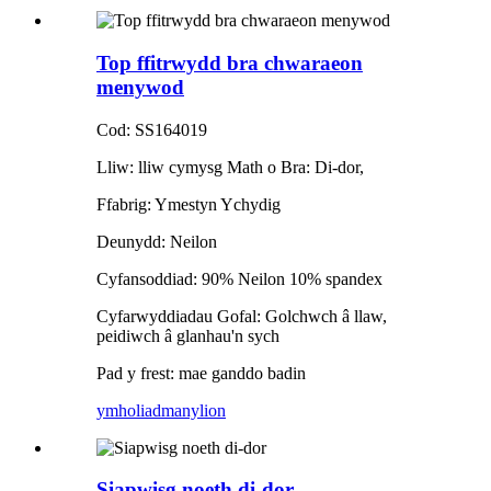
Top ffitrwydd bra chwaraeon
menywod
Cod: SS164019
Lliw: lliw cymysg Math o Bra: Di-dor,
Ffabrig: Ymestyn Ychydig
Deunydd: Neilon
Cyfansoddiad: 90% Neilon 10% spandex
Cyfarwyddiadau Gofal: Golchwch â llaw,
peidiwch â glanhau'n sych
Pad y frest: mae ganddo badin
ymholiad
manylion
Siapwisg noeth di-dor