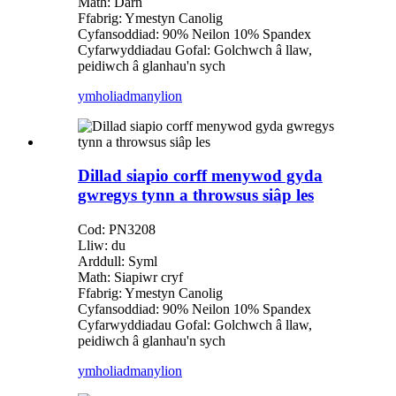
Math: Darn
Ffabrig: Ymestyn Canolig
Cyfansoddiad: 90% Neilon 10% Spandex
Cyfarwyddiadau Gofal: Golchwch â llaw,
peidiwch â glanhau'n sych
ymholiad
manylion
Dillad siapio corff menywod gyda
gwregys tynn a throwsus siâp les
Cod: PN3208
Lliw: du
Arddull: Syml
Math: Siapiwr cryf
Ffabrig: Ymestyn Canolig
Cyfansoddiad: 90% Neilon 10% Spandex
Cyfarwyddiadau Gofal: Golchwch â llaw,
peidiwch â glanhau'n sych
ymholiad
manylion