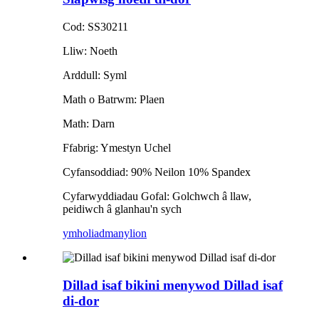
Cod: SS30211
Lliw: Noeth
Arddull: Syml
Math o Batrwm: Plaen
Math: Darn
Ffabrig: Ymestyn Uchel
Cyfansoddiad: 90% Neilon 10% Spandex
Cyfarwyddiadau Gofal: Golchwch â llaw,
peidiwch â glanhau'n sych
ymholiad
manylion
Dillad isaf bikini menywod Dillad isaf
di-dor