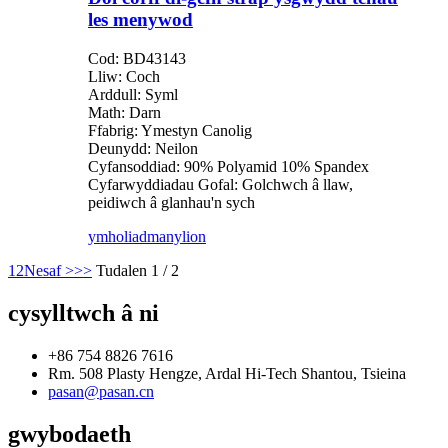
les menywod
Cod: BD43143
Lliw: Coch
Arddull: Syml
Math: Darn
Ffabrig: Ymestyn Canolig
Deunydd: Neilon
Cyfansoddiad: 90% Polyamid 10% Spandex
Cyfarwyddiadau Gofal: Golchwch â llaw,
peidiwch â glanhau'n sych
ymholiad
manylion
1
2
Nesaf >
>>
Tudalen 1 / 2
cysylltwch â ni
+86 754 8826 7616
Rm. 508 Plasty Hengze, Ardal Hi-Tech Shantou, Tsieina
pasan@pasan.cn
gwybodaeth