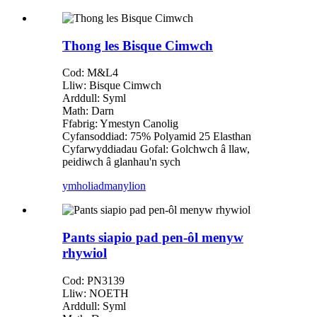
Thong les Bisque Cimwch
Cod: M&L4
Lliw: Bisque Cimwch
Arddull: Syml
Math: Darn
Ffabrig: Ymestyn Canolig
Cyfansoddiad: 75% Polyamid 25 Elasthan
Cyfarwyddiadau Gofal: Golchwch â llaw,
peidiwch â glanhau'n sych
ymholiad
manylion
Pants siapio pad pen-ôl menyw
rhywiol
Cod: PN3139
Lliw: NOETH
Arddull: Syml