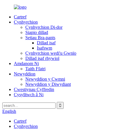
Cartref
Cynhyrchion
Cynhyrchion Di-dor
Siapio dillad
Setiau Bra-pants
Dillad isaf
Isafswm
Cynhyrchion wedi'u Gwnïo
Dillad isaf rhywiol
Amdanom Ni
Taith Ffatri
Newyddion
Newyddion y Cwmni
Newyddion y Diwydiant
Cwestiynau Cyffredin
Cysylltwch â Ni
English
Cartref
Cynhyrchion