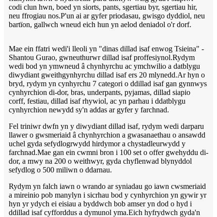
codi clun hwn, boed yn siorts, pants, sgertiau byr, sgertiau hir,
neu ffrogiau nos.P'un ai ar gyfer priodasau, gwisgo dyddiol, neu
bartïon, gallwch wneud eich hun yn aelod deniadol o'r dorf.
Mae ein ffatri wedi'i lleoli yn "dinas dillad isaf enwog Tsieina" -
Shantou Gurao, gwneuthurwr dillad isaf proffesiynol.Rydym
wedi bod yn ymwneud â chynhyrchu ac ymchwilio a datblygu
diwydiant gweithgynhyrchu dillad isaf ers 20 mlynedd.Ar hyn o
bryd, rydym yn cynhyrchu 7 categori o ddillad isaf gan gynnwys
cynhyrchion di-dor, bras, underpants, pyjamas, dillad siapio
corff, festiau, dillad isaf rhywiol, ac yn parhau i ddatblygu
cynhyrchion newydd sy'n addas ar gyfer y farchnad.
Fel triniwr dwfn yn y diwydiant dillad isaf, rydym wedi darparu
llawer o gwsmeriaid â chynhyrchion a gwasanaethau o ansawdd
uchel gyda sefydlogrwydd hirdymor a chystadleurwydd y
farchnad.Mae gan ein cwmni bron i 100 set o offer gwehyddu di-
dor, a mwy na 200 o weithwyr, gyda chyflenwad blynyddol
sefydlog o 500 miliwn o ddarnau.
Rydym yn falch iawn o wrando ar syniadau go iawn cwsmeriaid
a mireinio pob manylyn i sicrhau bod y cynhyrchion yn gywir yr
hyn yr ydych ei eisiau a byddwch bob amser yn dod o hyd i
ddillad isaf cyfforddus a dymunol yma.Eich hyfrydwch gyda'n