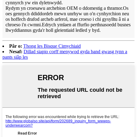
cynnyrch yw ein dyletswydd.
Rydym yn croesawu archebion OEM o ddomestig a thramor.Os
oes gennych ddiddordeb mewn unrhyw un o'n cynhyrchion neu
os hoffech drafod archeb arferol, mae croeso i chi gysylltu â ni a
chroeso i'n cwmni.Edrych ymlaen at ffurfio perthnasoedd busnes
llwyddiannus gyda'r holl gleientiaid ledled y byd.
Pâr o:
Thong les Bisque Cimychiaid
Nesaf:
Dillad siapio corff menywod gyda band gwasg tynn a
pants siâp les