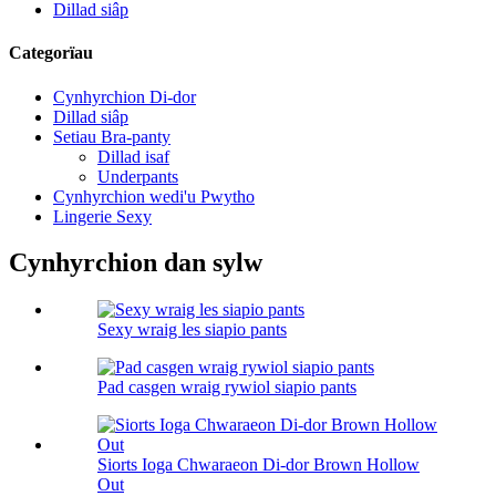
Dillad siâp
Categorïau
Cynhyrchion Di-dor
Dillad siâp
Setiau Bra-panty
Dillad isaf
Underpants
Cynhyrchion wedi'u Pwytho
Lingerie Sexy
Cynhyrchion dan sylw
Sexy wraig les siapio pants
Pad casgen wraig rywiol siapio pants
Siorts Ioga Chwaraeon Di-dor Brown Hollow
Out