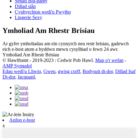
Setiau Bra-panty
Dillad siâp
Cynhyrchion wedi'u Pwytho
Lingerie Sexy
Ymholiad Am Rhestr Brisiau
Ar gyfer ymholiadau am ein cynnyrch neu restr brisiau, gadewch
eich e-bost atom a byddwn mewn cysylltiad o fewn 24 awr.
Ymholiad Am Rhestr Brisiau
© Hawlfraint - 2019-2023 : Cedwir Pob Hawl.
Map o'r wefan
-
AMP Symudol
Edau wedi'u Lliwio
,
Gweu
,
gwisg corff
,
Bodysuit di-dor
,
Dillad Isaf
Di-dor
,
Jacquard
,
Anfon e-bost
x