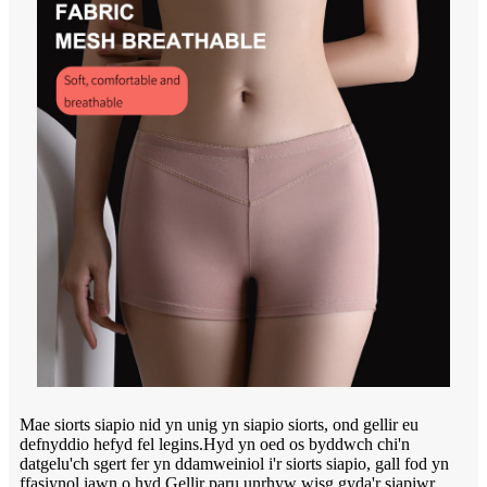
Mae siorts siapio nid yn unig yn siapio siorts, ond gellir eu
defnyddio hefyd fel legins.Hyd yn oed os byddwch chi'n
datgelu'ch sgert fer yn ddamweiniol i'r siorts siapio, gall fod yn
ffasiynol iawn o hyd.Gellir paru unrhyw wisg gyda'r siapiwr