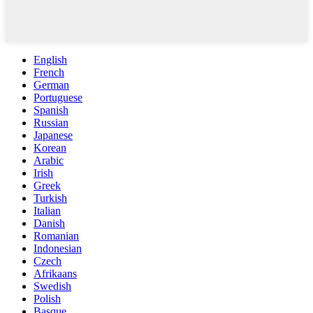
English
French
German
Portuguese
Spanish
Russian
Japanese
Korean
Arabic
Irish
Greek
Turkish
Italian
Danish
Romanian
Indonesian
Czech
Afrikaans
Swedish
Polish
Basque