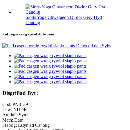
Siorts Yoga Chwaraeon Di-dor Gery Hyd
Canolig
Pad casgen wraig rywiol siapio pants
Disgrifiad Byr:
Cod: PN3139
Lliw: NUDE
Arddull: Syml
Math: Darn
Ffabrig: Estyniad Canolig