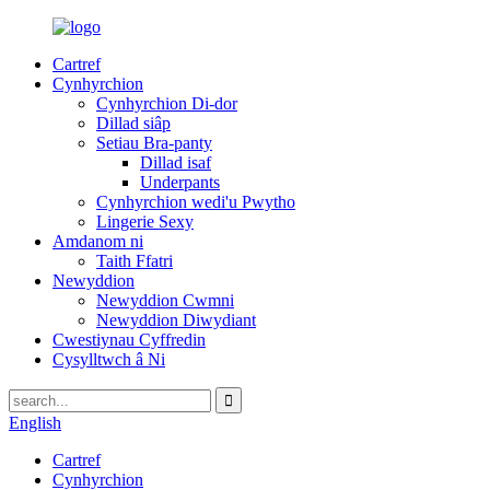
Cartref
Cynhyrchion
Cynhyrchion Di-dor
Dillad siâp
Setiau Bra-panty
Dillad isaf
Underpants
Cynhyrchion wedi'u Pwytho
Lingerie Sexy
Amdanom ni
Taith Ffatri
Newyddion
Newyddion Cwmni
Newyddion Diwydiant
Cwestiynau Cyffredin
Cysylltwch â Ni
English
Cartref
Cynhyrchion