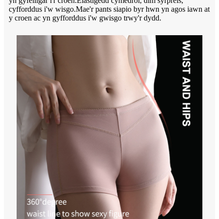
yn gyfeillgar i'r croen.Elastigedd cymedrol, dim syrpreis,
cyfforddus i'w wisgo.Mae'r pants siapio byr hwn yn agos iawn at
y croen ac yn gyfforddus i'w gwisgo trwy'r dydd.