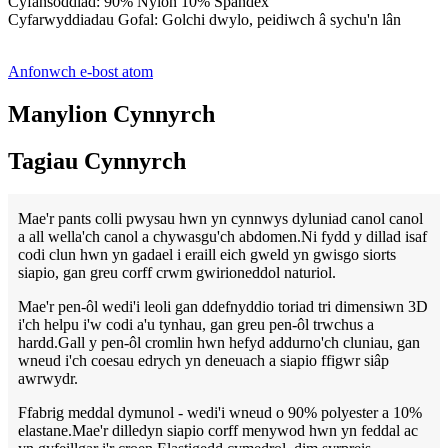
Cyfansoddiad: 90% Nylon 10% Spandex
Cyfarwyddiadau Gofal: Golchi dwylo, peidiwch â sychu'n lân
Anfonwch e-bost atom
Manylion Cynnyrch
Tagiau Cynnyrch
Mae'r pants colli pwysau hwn yn cynnwys dyluniad canol canol
a all wella'ch canol a chywasgu'ch abdomen.Ni fydd y dillad isaf
codi clun hwn yn gadael i eraill eich gweld yn gwisgo siorts
siapio, gan greu corff crwm gwirioneddol naturiol.
Mae'r pen-ôl wedi'i leoli gan ddefnyddio toriad tri dimensiwn 3D
i'ch helpu i'w codi a'u tynhau, gan greu pen-ôl trwchus a
hardd.Gall y pen-ôl cromlin hwn hefyd addurno'ch cluniau, gan
wneud i'ch coesau edrych yn deneuach a siapio ffigwr siâp
awrwydr.
Ffabrig meddal dymunol - wedi'i wneud o 90% polyester a 10%
elastane.Mae'r dilledyn siapio corff menywod hwn yn feddal ac