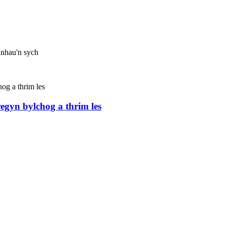
anhau'n sych
regyn bylchog a thrim les