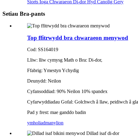
Siorts Ioga Chwaraeon Di-dor Hyd Canolig Gery
Setiau Bra-pants
Top ffitrwydd bra chwaraeon menywod
Cod: SS164019
Lliw: lliw cymysg Math o Bra: Di-dor,
Ffabrig: Ymestyn Ychydig
Deunydd: Neilon
Cyfansoddiad: 90% Neilon 10% spandex
Cyfarwyddiadau Gofal: Golchwch â llaw, peidiwch â gl
Pad y frest: mae ganddo badin
ymholiad
manylion