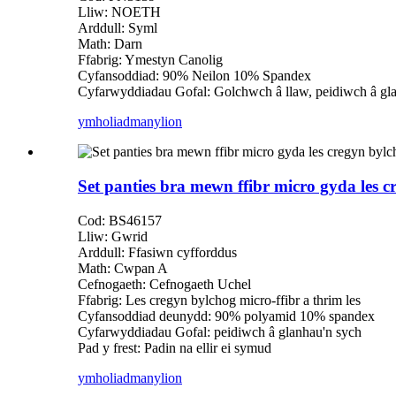
Lliw: NOETH
Arddull: Syml
Math: Darn
Ffabrig: Ymestyn Canolig
Cyfansoddiad: 90% Neilon 10% Spandex
Cyfarwyddiadau Gofal: Golchwch â llaw, peidiwch â gl
ymholiad
manylion
Set panties bra mewn ffibr micro gyda les c
Cod: BS46157
Lliw: Gwrid
Arddull: Ffasiwn cyfforddus
Math: Cwpan A
Cefnogaeth: Cefnogaeth Uchel
Ffabrig: Les cregyn bylchog micro-ffibr a thrim les
Cyfansoddiad deunydd: 90% polyamid 10% spandex
Cyfarwyddiadau Gofal: peidiwch â glanhau'n sych
Pad y frest: Padin na ellir ei symud
ymholiad
manylion