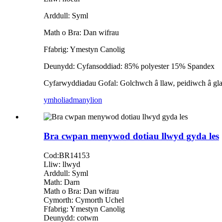
Arddull: Syml
Math o Bra: Dan wifrau
Ffabrig: Ymestyn Canolig
Deunydd: Cyfansoddiad: 85% polyester 15% Spandex
Cyfarwyddiadau Gofal: Golchwch â llaw, peidiwch â gl
ymholiad
manylion
Bra cwpan menywod dotiau llwyd gyda les
Cod:BR14153
Lliw: llwyd
Arddull: Syml
Math: Darn
Math o Bra: Dan wifrau
Cymorth: Cymorth Uchel
Ffabrig: Ymestyn Canolig
Deunydd: cotwm