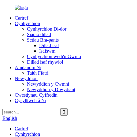
Cartref
Cynhyrchion
Cynhyrchion Di-dor
Siapio dillad
Setiau Bra-pants
Dillad isaf
Isafswm
Cynhyrchion wedi'u Gwnïo
Dillad isaf rhywiol
Amdanom Ni
Taith Ffatri
Newyddion
Newyddion y Cwmni
Newyddion y Diwydiant
Cwestiynau Cyffredin
Cysylltwch â Ni
English
Cartref
Cynhyrchion