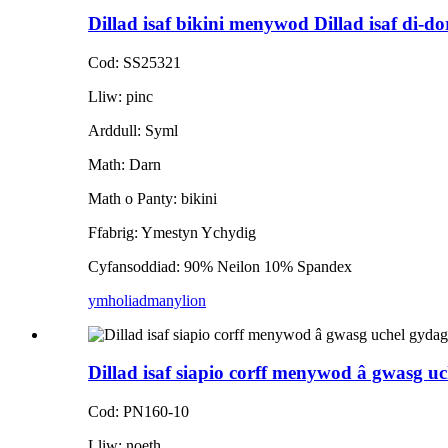
Dillad isaf bikini menywod Dillad isaf di-do
Cod: SS25321
Lliw: pinc
Arddull: Syml
Math: Darn
Math o Panty: bikini
Ffabrig: Ymestyn Ychydig
Cyfansoddiad: 90% Neilon 10% Spandex
ymholiad
manylion
Dillad isaf siapio corff menywod â gwasg u
Cod: PN160-10
Lliw: noeth