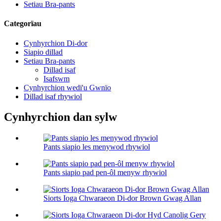
Setiau Bra-pants
Categorïau
Cynhyrchion Di-dor
Siapio dillad
Setiau Bra-pants
Dillad isaf
Isafswm
Cynhyrchion wedi'u Gwnïo
Dillad isaf rhywiol
Cynhyrchion dan sylw
Pants siapio les menywod rhywiol
Pants siapio pad pen-ôl menyw rhywiol
Siorts Ioga Chwaraeon Di-dor Brown Gwag Allan