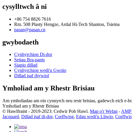
cysylltwch â ni
+86 754 8826 7616
Rm. 508 Plasty Hengze, Ardal Hi-Tech Shantou, Tsieina
pasan@pasan.cn
gwybodaeth
Cynhyrchion Di-dor
Setiau Bra-pants
Siapio dillad
Cynhyrchion wedi'u Gwnïo
Dillad isaf rhywiol
Ymholiad am y Rhestr Brisiau
Am ymholiadau am ein cynnyrch neu restr brisiau, gadewch eich e-bo
Ymholiad am y Rhestr Brisiau
© Hawlfraint - 2019-2023: Cedwir Pob Hawl.
Map o'r Wefan
-
AMP 
Jacquard
,
Dillad isaf di-dor
,
Corffwisg
,
Edau wedi'u Lliwio
,
Corffwis