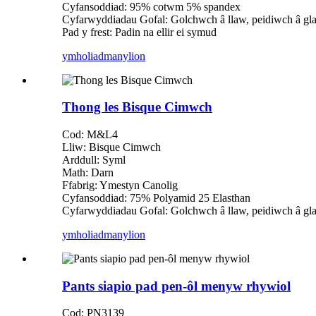
Cyfansoddiad: 95% cotwm 5% spandex
Cyfarwyddiadau Gofal: Golchwch â llaw, peidiwch â gl
Pad y frest: Padin na ellir ei symud
ymholiad
manylion
Thong les Bisque Cimwch
Cod: M&L4
Lliw: Bisque Cimwch
Arddull: Syml
Math: Darn
Ffabrig: Ymestyn Canolig
Cyfansoddiad: 75% Polyamid 25 Elasthan
Cyfarwyddiadau Gofal: Golchwch â llaw, peidiwch â gl
ymholiad
manylion
Pants siapio pad pen-ôl menyw rhywiol
Cod: PN3139