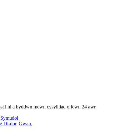
st i ni a byddwn mewn cysylltiad o fewn 24 awr.
Symudol
g Di-dor
,
Gwau
,